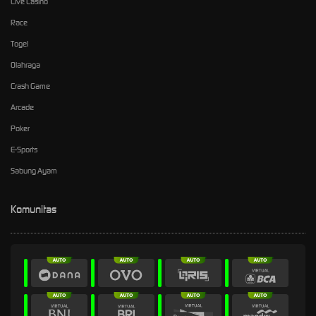
Live Casino
Race
Togel
Olahraga
Crash Game
Arcade
Poker
E-Sports
Sabung Ayam
Komunitas