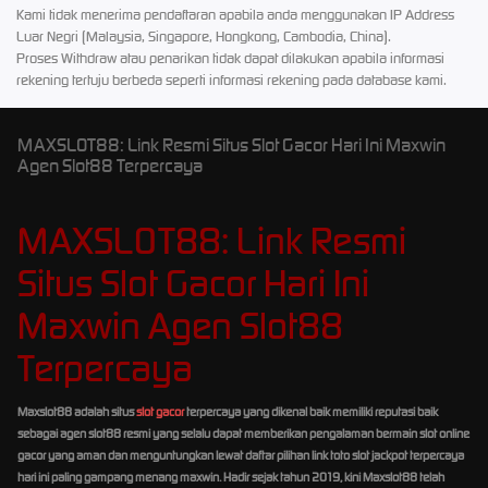
Kami tidak menerima pendaftaran apabila anda menggunakan IP Address
Luar Negri (Malaysia, Singapore, Hongkong, Cambodia, China).
Proses Withdraw atau penarikan tidak dapat dilakukan apabila informasi
rekening tertuju berbeda seperti informasi rekening pada database kami.
MAXSLOT88: Link Resmi Situs Slot Gacor Hari Ini Maxwin
Agen Slot88 Terpercaya
MAXSLOT88: Link Resmi
Situs Slot Gacor Hari Ini
Maxwin Agen Slot88
Terpercaya
Maxslot88 adalah situs
slot gacor
terpercaya yang dikenal baik memiliki reputasi baik
sebagai agen slot88 resmi yang selalu dapat memberikan pengalaman bermain slot online
gacor yang aman dan menguntungkan lewat daftar pilihan link toto slot jackpot terpercaya
hari ini paling gampang menang maxwin. Hadir sejak tahun 2019, kini Maxslot88 telah