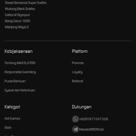
Sweet Bonanza Super Scatter
Wukong Black Scatter
Gates of Olympus
Bang Gacor 1000
Mahjong Ways 2
Kebijaksanaan
Platform
Tentang MAXSLOT88
Promosi
Responsible Gambling
Loyalty
Pusat Bantuan
Referral
Syarat dan Ketentuan
Kategori
Dukungan
Hot Games
+6281977247328
Slots
Maxslot88Official