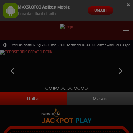
×
MAXSLOT88 Aplikasi Mobile
UNDUH
Jangan tampilkan lagi hari ini
Terjadwal: CQ9 pada 07-Agt-2026 dari 12.08.32 sampai 16.00.00. Selama waktu ini, CQ9 perma
Daftar
Masuk
JACKPOT
PLAY