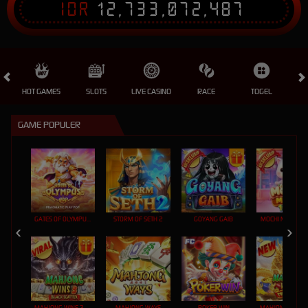
IDR
12,733,072,487
HOT GAMES
SLOTS
LIVE CASINO
RACE
TOGEL
OL
GAME POPULER
GATES OF OLYMPUS POP
STORM OF SETH 2
GOYANG GAIB
MOCHI MANIA 1
MAHJONG WINS 3 – BLACK SCATTER
MAHJONG WAYS
POKER WIN