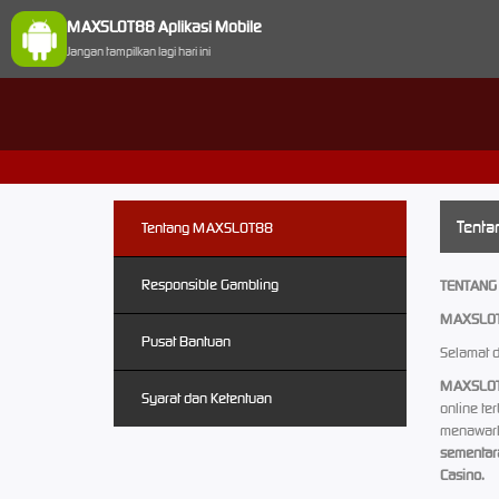
MAXSLOT88 Aplikasi Mobile
Jangan tampilkan lagi hari ini
Tent
Tentang MAXSLOT88
Responsible Gambling
TENTANG
MAXSLO
Pusat Bantuan
Selamat d
MAXSLO
Syarat dan Ketentuan
online te
menawarka
sementara
Casino.