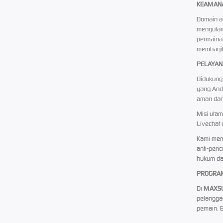
KEAMAN
Domain am
mengutam
permaina
membagika
PELAYAN
Didukung 
yang Anda
aman dan 
Misi utam
Livechat
Kami mem
anti-penc
hukum da
PROGRAM
Di
MAXS
pelanggan
pemain. 