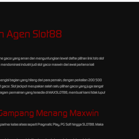
in Agen Slot88
ne gacor yang aman dan menguntungkan lewat daftar pilihan link toto slot
 mendominasi industri judi slot gacor maxwin dari awal pertama kali
mengisi bagian yang hilang dari para pemain, dengan perkalian 200 500
ot gacor. Slot jackpot merupakan salah satu pilihan gacor yang juga sangat
beragam permainan yang tersedia di MAXSLOT88, membuat kami tidak luput
r Gampang Menang Maxwin
 partner kelas atass seperti Pragmatic Play, PG Soft hingga SLOT88. Maka