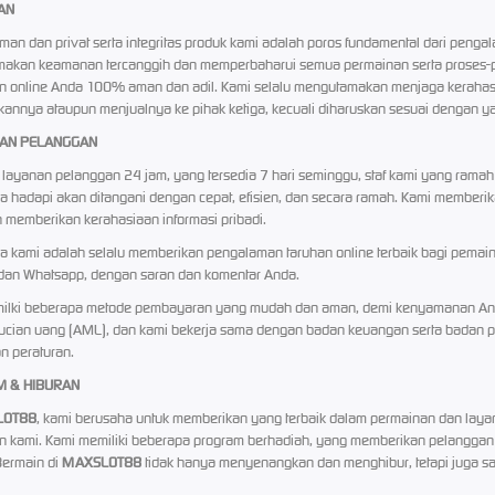
AN
an dan privat serta integritas produk kami adalah poros fundamental dari penga
akan keamanan tercanggih dan memperbaharui semua permainan serta proses-p
n online Anda 100% aman dan adil. Kami selalu mengutamakan menjaga kerahasia
nnya ataupun menjualnya ke pihak ketiga, kecuali diharuskan sesuai dengan yan
AN PELANGGAN
layanan pelanggan 24 jam, yang tersedia 7 hari seminggu, staf kami yang ram
 hadapi akan ditangani dengan cepat, efisien, dan secara ramah. Kami memberik
memberikan kerahasiaan informasi pribadi.
a kami adalah selalu memberikan pengalaman taruhan online terbaik bagi pemain
 dan Whatsapp, dengan saran dan komentar Anda.
ilki beberapa metode pembayaran yang mudah dan aman, demi kenyamanan Anda.
ucian uang (AML), dan kami bekerja sama dengan badan keuangan serta badan pe
n peraturan.
 & HIBURAN
LOT88
, kami berusaha untuk memberikan yang terbaik dalam permainan dan laya
 kami. Kami memiliki beberapa program berhadiah, yang memberikan pelanggan 
Bermain di
MAXSLOT88
tidak hanya menyenangkan dan menghibur, tetapi juga s