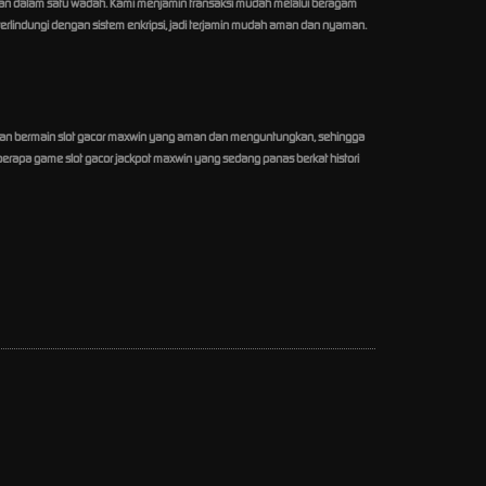
an dalam satu wadah. Kami menjamin transaksi mudah melalui beragam
 terlindungi dengan sistem enkripsi, jadi terjamin mudah aman dan nyaman.
laman bermain slot gacor maxwin yang aman dan menguntungkan, sehingga
erapa game slot gacor jackpot maxwin yang sedang panas berkat histori