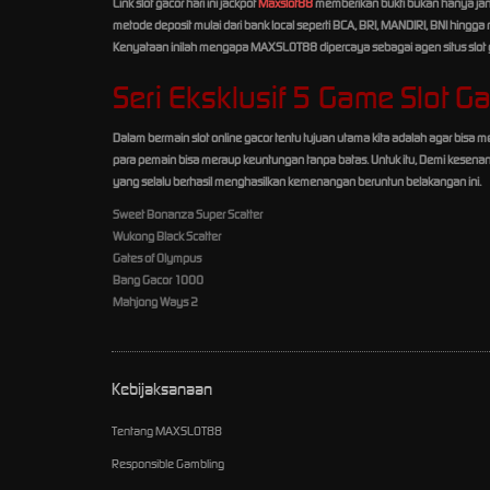
Link slot gacor hari ini jackpot
Maxslot88
memberikan bukti bukan hanya jan
metode deposit mulai dari bank local seperti BCA, BRI, MANDIRI, BNI hingg
Kenyataan inilah mengapa MAXSLOT88 dipercaya sebagai agen situs slot gac
Seri Eksklusif 5 Game Slot G
Dalam bermain slot online gacor tentu tujuan utama kita adalah agar bi
para pemain bisa meraup keuntungan tanpa batas. Untuk itu, Demi kesenan
yang selalu berhasil menghasilkan kemenangan beruntun belakangan ini.
Sweet Bonanza Super Scatter
Wukong Black Scatter
Gates of Olympus
Bang Gacor 1000
Mahjong Ways 2
Kebijaksanaan
Tentang MAXSLOT88
Responsible Gambling