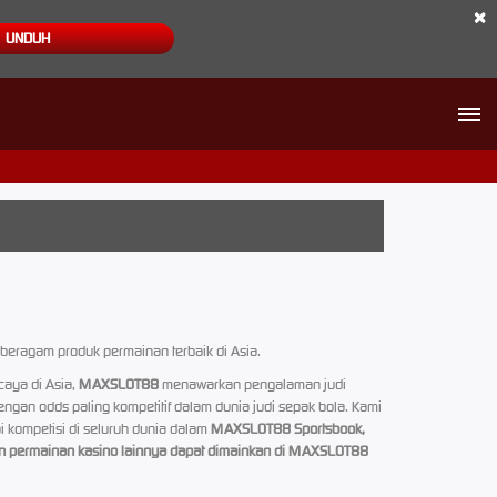
×
UNDUH
 beragam produk permainan terbaik di Asia.
caya di Asia,
MAXSLOT88
menawarkan pengalaman judi
engan odds paling kompetitif dalam dunia judi sepak bola. Kami
 kompetisi di seluruh dunia dalam
MAXSLOT88 Sportsbook,
te dan permainan kasino lainnya dapat dimainkan di MAXSLOT88