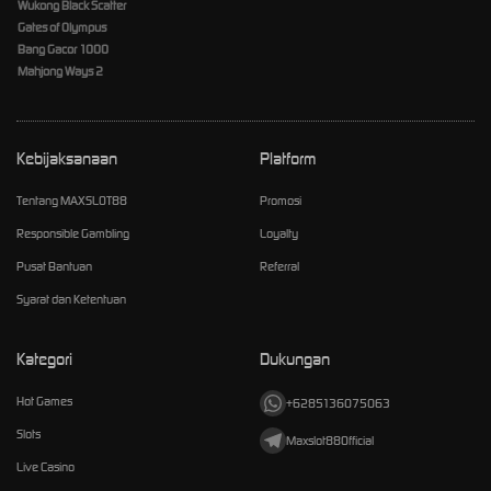
Wukong Black Scatter
Gates of Olympus
Bang Gacor 1000
Mahjong Ways 2
Kebijaksanaan
Platform
Tentang MAXSLOT88
Promosi
Responsible Gambling
Loyalty
Pusat Bantuan
Referral
Syarat dan Ketentuan
Kategori
Dukungan
Hot Games
+6285136075063
Slots
Maxslot88Official
Live Casino