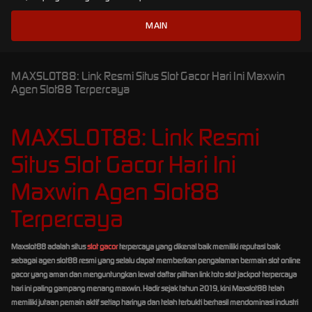
MAIN
MAXSLOT88: Link Resmi Situs Slot Gacor Hari Ini Maxwin
Agen Slot88 Terpercaya
MAXSLOT88: Link Resmi
Situs Slot Gacor Hari Ini
Maxwin Agen Slot88
Terpercaya
Maxslot88 adalah situs
slot gacor
terpercaya yang dikenal baik memiliki reputasi baik
sebagai agen slot88 resmi yang selalu dapat memberikan pengalaman bermain slot online
gacor yang aman dan menguntungkan lewat daftar pilihan link toto slot jackpot terpercaya
hari ini paling gampang menang maxwin. Hadir sejak tahun 2019, kini Maxslot88 telah
memiliki jutaan pemain aktif setiap harinya dan telah terbukti berhasil mendominasi industri